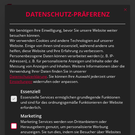
Skip
Mit die
to
DATENSCHUTZ-PRÄFERENZ
main
content
Wir benötigen Ihre Einwilligung, bevor Sie unsere Website weiter
besuchen können.
Category
Wir verwenden Cookies und andere Technologien auf unserer
IT-Security Lösungen
Website. Einige von ihnen sind essenziell, während andere uns
helfen, diese Website und Ihre Erfahrung zu verbessern.
Personenbezogene Daten können verarbeitet werden (z. B. IP-
Adressen), z. B. für personalisierte Anzeigen und Inhalte oder die
Messung von Anzeigen und Inhalten.
Weitere Informationen über die
Verwendung Ihrer Daten finden Sie in unserer
Datenschutzerklärung
.
Sie können Ihre Auswahl jederzeit unter
Einstellungen
widerrufen oder anpassen.
Es folgt eine Liste der Service-Gruppen, für die eine Ei
Essenziell
Essenzielle Services ermöglichen grundlegende Funktionen
und sind für das ordnungsgemäße Funktionieren der Website
erforderlich.
Marketing
Marketing Services werden von Drittanbietern oder
Herausgebern genutzt, um personalisierte Werbung
anzuzeigen. Sie tun dies, indem sie Besucher über Websites