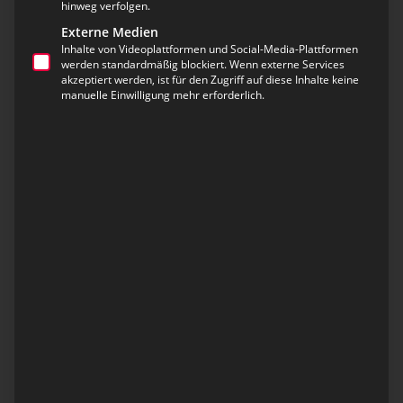
hinweg verfolgen.
Externe Medien
eurofunk ist Lehrbetrieb des
Inhalte von Videoplattformen und Social-Media-Plattformen
werden standardmäßig blockiert. Wenn externe Services
Jahres 2017!
akzeptiert werden, ist für den Zugriff auf diese Inhalte keine
manuelle Einwilligung mehr erforderlich.
Neben dem Unternehmen des Jahres 2017,
schafften wir es auch, mit unserer
Lehrlingsausbildung zu überzeugen…