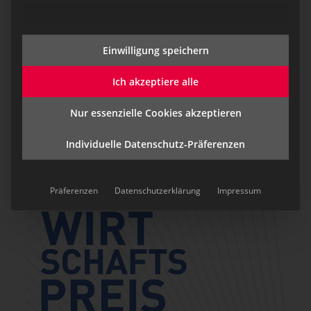
eurofunk als feuerwehr­
Einwilligung speichern
freundlicher Arbeitgeber geehrt!
Ich akzeptiere alle
Der Österreichische
Bundesfeuerwehrverband kürt alle zwei
Nur essenzielle Cookies akzeptieren
Jahre Unternehmen, die in den letzten
Jahren…
Individuelle Datenschutz-Präferenzen
Präferenzen
Datenschutzerklärung
Impressum