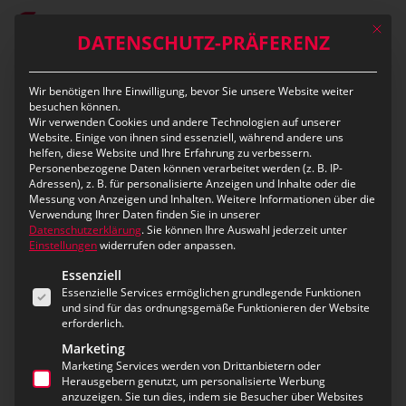
Skip
Mit die
to
DATENSCHUTZ-PRÄFERENZ
main
content
Wir benötigen Ihre Einwilligung, bevor Sie unsere Website weiter
besuchen können.
Category
Wir verwenden Cookies und andere Technologien auf unserer
Recruting Team
Website. Einige von ihnen sind essenziell, während andere uns
helfen, diese Website und Ihre Erfahrung zu verbessern.
Personenbezogene Daten können verarbeitet werden (z. B. IP-
Adressen), z. B. für personalisierte Anzeigen und Inhalte oder die
Messung von Anzeigen und Inhalten.
Weitere Informationen über die
Verwendung Ihrer Daten finden Sie in unserer
Datenschutzerklärung
.
Sie können Ihre Auswahl jederzeit unter
Einstellungen
widerrufen oder anpassen.
Es folgt eine Liste der Service-Gruppen, für die eine Ei
Essenziell
Essenzielle Services ermöglichen grundlegende Funktionen
und sind für das ordnungsgemäße Funktionieren der Website
erforderlich.
Marketing
Marketing Services werden von Drittanbietern oder
Herausgebern genutzt, um personalisierte Werbung
anzuzeigen. Sie tun dies, indem sie Besucher über Websites