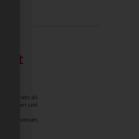
port
rfordert mehr als
nell reagiert und
laren Prozessen,
atz.