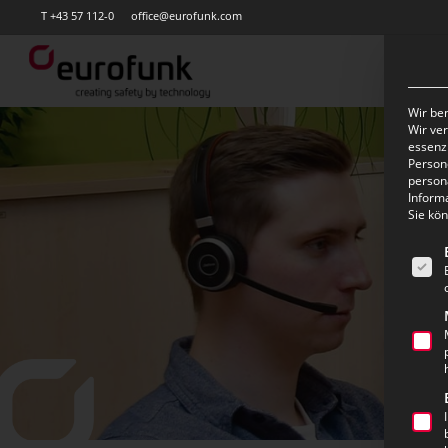
Skip
T +43 57 112-0
office@eurofunk.com
to
main
content
Wir ben
Wir ve
essenzi
Persone
person
Inform
Sie kö
Es fo