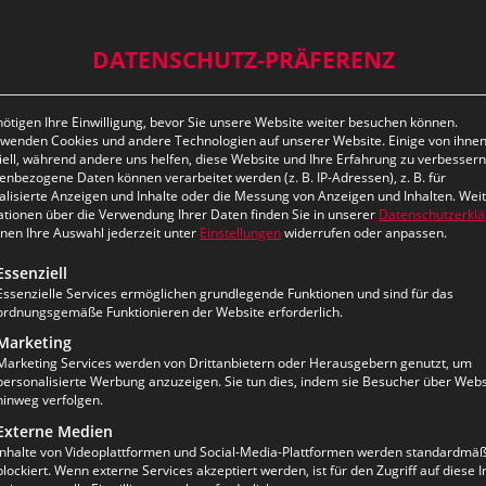
DATENSCHUTZ-PRÄFERENZ
ötigen Ihre Einwilligung, bevor Sie unsere Website weiter besuchen können.
rwenden Cookies und andere Technologien auf unserer Website. Einige von ihnen
ell, während andere uns helfen, diese Website und Ihre Erfahrung zu verbessern
nbezogene Daten können verarbeitet werden (z. B. IP-Adressen), z. B. für
alisierte Anzeigen und Inhalte oder die Messung von Anzeigen und Inhalten.
Wei
ationen über die Verwendung Ihrer Daten finden Sie in unserer
Datenschutzerkl
nnen Ihre Auswahl jederzeit unter
Einstellungen
widerrufen oder anpassen.
lgt eine Liste der Service-Gruppen, für die eine Einwilligun
Essenziell
Essenzielle Services ermöglichen grundlegende Funktionen und sind für das
ordnungsgemäße Funktionieren der Website erforderlich.
Marketing
Marketing Services werden von Drittanbietern oder Herausgebern genutzt, um
personalisierte Werbung anzuzeigen. Sie tun dies, indem sie Besucher über Webs
hinweg verfolgen.
Externe Medien
Inhalte von Videoplattformen und Social-Media-Plattformen werden standardmäß
blockiert. Wenn externe Services akzeptiert werden, ist für den Zugriff auf diese I