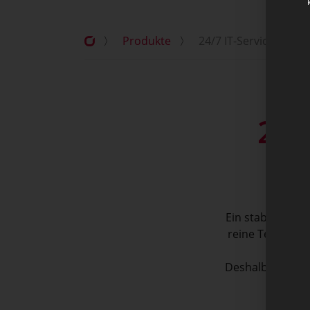
〉
Produkte
〉
24/7 IT-Service und 
24/
Ein stabiler und
reine Technik. E
Deshalb ist Ser
spe