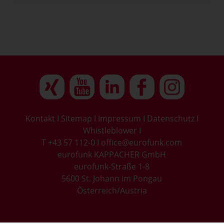
Kontakt
I
Sitemap
I
Impressum
I
Datenschutz
I
Whistleblower
I
T +43 57 112-0
I
office@eurofunk.com
eurofunk KAPPACHER GmbH
eurofunk-Straße 1-8
5600 St. Johann im Pongau
Österreich/Austria