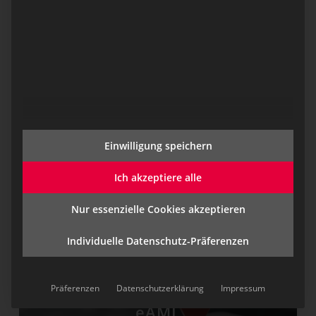
eBI
eurofunk Business
Einwilligung speichern
Intelligence
Ich akzeptiere alle
Nur essenzielle Cookies akzeptieren
Individuelle Datenschutz-Präferenzen
Präferenzen
Datenschutzerklärung
Impressum
eAML