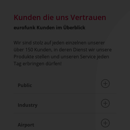
Kunden die uns Vertrauen
eurofunk Kunden im Überblick
Wir sind stolz auf jeden einzelnen unserer
über 150 Kunden, in deren Dienst wir unsere
Produkte stellen und unseren Service jeden
Tag erbringen dürfen!
Public
Industry
Berufsfeuerwehr Gelsenkirchen
Berufsfeuerwehr Graz
Berufsfeuerwehr Halle
Airport
Allianz AG
Berufsfeuerwehr Salzburg