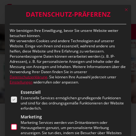
Skip
Mit die
to
DATENSCHUTZ-PRÄFERENZ
main
content
Wir benötigen Ihre Einwilligung, bevor Sie unsere Website weiter
DEMO
besuchen können.
Wir verwenden Cookies und andere Technologien auf unserer
Website. Einige von ihnen sind essenziell, während andere uns
helfen, diese Website und Ihre Erfahrung zu verbessern.
Personenbezogene Daten können verarbeitet werden (z. B. IP-
Adressen), z. B. für personalisierte Anzeigen und Inhalte oder die
Messung von Anzeigen und Inhalten.
Weitere Informationen über die
Verwendung Ihrer Daten finden Sie in unserer
Datenschutzerklärung
.
Sie können Ihre Auswahl jederzeit unter
Einstellungen
widerrufen oder anpassen.
Es folgt eine Liste der Service-Gruppen, für die eine Ei
Essenziell
Essenzielle Services ermöglichen grundlegende Funktionen
und sind für das ordnungsgemäße Funktionieren der Website
erforderlich.
Marketing
Communications
Marketing Services werden von Drittanbietern oder
Herausgebern genutzt, um personalisierte Werbung
anzuzeigen. Sie tun dies, indem sie Besucher über Websites