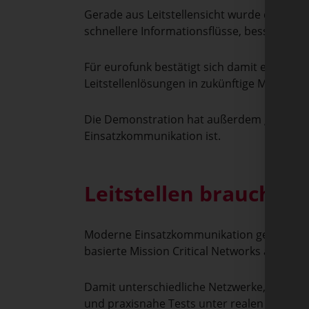
Gerade aus Leitstellensicht wurde dabei d
schnellere Informationsflüsse, bessere Koo
Für eurofunk bestätigt sich damit erneut, 
Leitstellenlösungen in zukünftige MCX-Um
Die Demonstration hat außerdem gezeigt, w
Einsatzkommunikation ist.
Leitstellen brauchen
Moderne Einsatzkommunikation geht heute
basierte Mission Critical Networks an Bed
Damit unterschiedliche Netzwerke, Endgerä
und praxisnahe Tests unter realen Bedingun