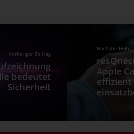
Nächster Beitra
Vorheriger Beitrag
resQnect
fzeichnung
Apple Ca
elle bedeutet
effizient
Sicherheit
einsatzb