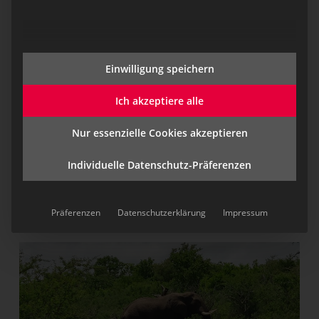
den Nordatlantik. Dort war das Wetter ganz anders
als normal. Die Südwestwindzone hat sich nicht
aufgebaut, die Tiefdruckgebiete sind nicht
gewandert, wie sie wandern würden und das
Einwilligung speichern
Azorenhoch war nicht präsent. Das sind die
ausschlaggebenden Faktoren, nach die man sich als
Ich akzeptiere alle
Segler richtet.
Nur essenzielle Cookies akzeptieren
Spannend war auch die Begegnung mit den Orcas
nach Gibraltar. Dort versenken die Wale aus Spaß
Individuelle Datenschutz-Präferenzen
am Spielen gern Schiffe oder beißen die Ruder ab.
Man hält sich dann an alle Hinweise, um dieser
Präferenzen
Datenschutzerklärung
Impressum
Begegnung aus dem Weg zu gehen.