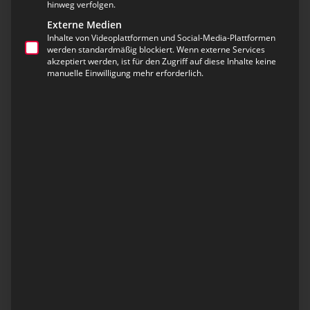
hinweg verfolgen.
Wetterinformationen zu erhalten. Denn mit den
Externe Medien
kleinen Kindern (5 und 1 Jahr) wollten wir nicht ohne
Inhalte von Videoplattformen und Social-Media-Plattformen
Wetterdaten auf dem Schiff sein.
werden standardmäßig blockiert. Wenn externe Services
akzeptiert werden, ist für den Zugriff auf diese Inhalte keine
manuelle Einwilligung mehr erforderlich.
Mit Kindern eine solche Reise antreten – wie