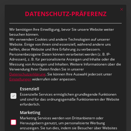
Skip
Mit die
to
DATENSCHUTZ-PRÄFERENZ
main
content
Wir benötigen Ihre Einwilligung, bevor Sie unsere Website weiter
Hin und wieder zurück –
besuchen können.
Wir verwenden Cookies und andere Technologien auf unserer
unser Abenteurer hat
Website. Einige von ihnen sind essenziell, während andere uns
helfen, diese Website und Ihre Erfahrung zu verbessern.
geankert
Personenbezogene Daten können verarbeitet werden (z. B. IP-
Adressen), z. B. für personalisierte Anzeigen und Inhalte oder die
Messung von Anzeigen und Inhalten.
Weitere Informationen über die
Verwendung Ihrer Daten finden Sie in unserer
Datenschutzerklärung
.
Sie können Ihre Auswahl jederzeit unter
Daniel, wie hast du dich auf diese Reise
Einstellungen
widerrufen oder anpassen.
vorbereitet – sowohl physisch als auch mental?
Es folgt eine Liste der Service-Gruppen, für die eine Ei
Essenziell
Essenzielle Services ermöglichen grundlegende Funktionen
und sind für das ordnungsgemäße Funktionieren der Website
Die Vorbereitung im Vorfeld war sehr kurz, da ich
erforderlich.
bis zum letzten Augenblick in der Firma war. Zur
Marketing
Sicherheit haben wir uns vor der Abreise noch ein
Marketing Services werden von Drittanbietern oder
Kommunikationsmittel besorgt. Ein Iridium Go mit
Herausgebern genutzt, um personalisierte Werbung
Sattelitenempfang um e-Mails zu schreiben und
anzuzeigen. Sie tun dies, indem sie Besucher über Websites