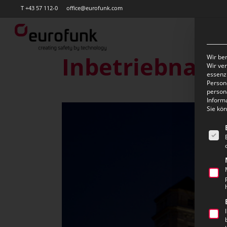
Skip
T +43 57 112-0
office@eurofunk.com
to
main
content
Inbetriebnahm
Wir ben
Wir ve
essenzi
Persone
person
Inform
Sie kö
Es fo