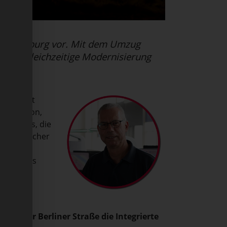
ast Augsburg vor. Mit dem Umzug
. Die gleichzeitige Modernisierung
kann.
t, bietet
Innovation,
ven Büros, die
r technischer
 Ziele des
 in der Berliner Straße die Integrierte