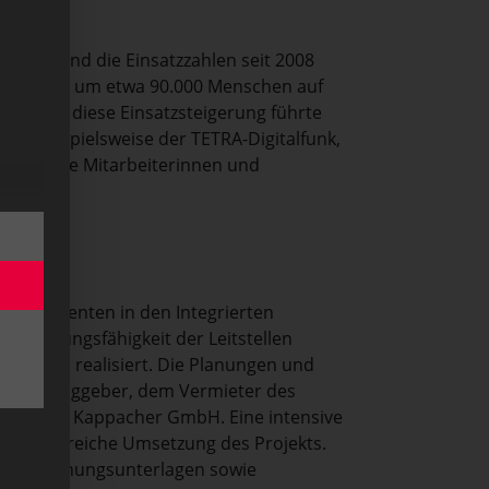
einen sind die Einsatzzahlen seit 2008
sgebiet ist um etwa 90.000 Menschen auf
ist. Und diese Einsatzsteigerung führte
ie beispielsweise der TETRA-Digitalfunk,
 zusätzliche Mitarbeiterinnen und
komponenten in den Integrierten
e Leistungsfähigkeit der Leitstellen
hkeiten realisiert. Die Planungen und
als Auftraggeber, dem Vermieter des
eurofunk Kappacher GmbH. Eine intensive
e erfolgreiche Umsetzung des Projekts.
 von Planungsunterlagen sowie