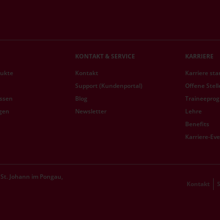
KONTAKT & SERVICE
KARRIERE
dukte
Kontakt
Karriere sta
Support (Kundenportal)
Offene Stel
ssen
Blog
Traineepro
gen
Newsletter
Lehre
Benefits
Karriere-Ev
St. Johann im Pongau,
Kontakt