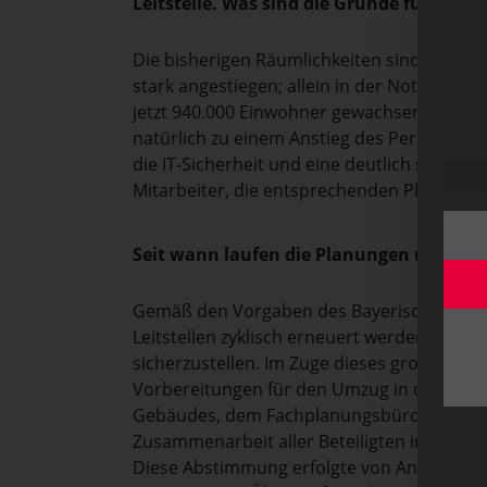
Leitstelle. Was sind die Gründe für den
Die bisherigen Räumlichkeiten sind schlich
stark angestiegen; allein in der Notfallre
jetzt 940.000 Einwohner gewachsen, was sic
natürlich zu einem Anstieg des Personals.
die IT-Sicherheit und eine deutlich stärkere
Mitarbeiter, die entsprechenden Platz benö
Seit wann laufen die Planungen und Vor
Gemäß den Vorgaben des Bayerischen Staa
Leitstellen zyklisch erneuert werden, um mi
sicherzustellen. Im Zuge dieses großen Ha
Vorbereitungen für den Umzug in den Glasp
Gebäudes, dem Fachplanungsbüro und insbe
Zusammenarbeit aller Beteiligten im Rahm
Diese Abstimmung erfolgte von Anfang an 