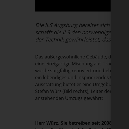
Die ILS Augsburg bereitet sich auf 
schafft die ILS den notwendigen Platz
der Technik gewährleistet, dass auch 
Das außergewöhnliche Gebäude, das durch 
eine einzigartige Mischung aus Tradition u
wurde sorgfältig renoviert und beherbergt 
ein lebendiges und inspirierendes Umfeld s
Ausstattung bietet er eine Umgebung, die pe
Stefan Würz (Bild rechts), Leiter der ILS Au
anstehenden Umzugs gewährt:
Herr Würz, Sie betreiben seit 2008 das A