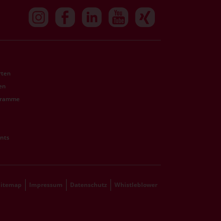
rten
len
gramme
ents
Sitemap
Impressum
Datenschutz
Whistleblower