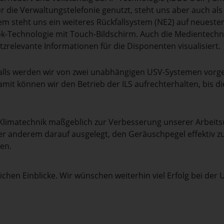
ür die Verwaltungstelefonie genutzt, steht uns aber auch als
m steht uns ein weiteres Rückfallsystem (NE2) auf neueste
k-Technologie mit Touch-Bildschirm. Auch die Medientechni
zrelevante Informationen für die Disponenten visualisiert.
falls werden wir von zwei unabhängigen USV-Systemen vorge
amit können wir den Betrieb der ILS aufrechterhalten, bis d
 Klimatechnik maßgeblich zur Verbesserung unserer Arbeit
er anderem darauf ausgelegt, den Geräuschpegel effektiv zu
en.
eichen Einblicke. Wir wünschen weiterhin viel Erfolg bei d