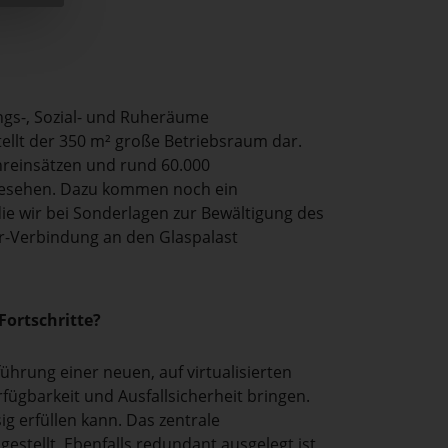
ngs-, Sozial- und Ruheräume
tellt der 350 m² große Betriebsraum dar.
ehreinsätzen und rund 60.000
rgesehen. Dazu kommen noch ein
ie wir bei Sonderlagen zur Bewältigung des
r-Verbindung an den Glaspalast
Fortschritte?
hrung einer neuen, auf virtualisierten
fügbarkeit und Ausfallsicherheit bringen.
ig erfüllen kann. Das zentrale
estellt. Ebenfalls redundant ausgelegt ist