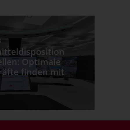
g
itteldisposition
tellen: Optimale
räfte finden mit