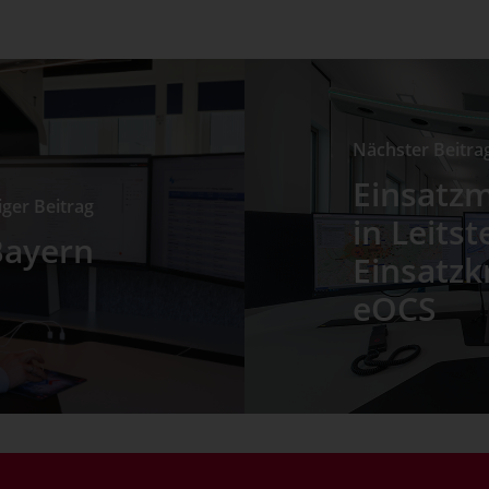
Nächster Beitra
Einsatzm
ger Beitrag
in Leits
Bayern
Einsatzk
eOCS