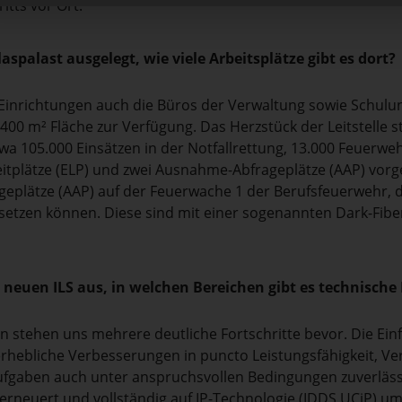
tts vor Ort.
spalast ausgelegt, wie viele Arbeitsplätze gibt es dort?
Einrichtungen auch die Büros der Verwaltung sowie Schulu
400 m² Fläche zur Verfügung. Das Herzstück der Leitstelle s
etwa 105.000 Einsätzen in der Notfallrettung, 13.000 Feuerw
eitplätze (ELP) und zwei Ausnahme-Abfrageplätze (AAP) vo
geplätze (AAP) auf der Feuerwache 1 der Berufsfeuerwehr, d
etzen können. Diese sind mit einer sogenannten Dark-Fibe
 neuen ILS aus, in welchen Bereichen gibt es technische 
stehen uns mehrere deutliche Fortschritte bevor. Die Einfü
erhebliche Verbesserungen in puncto Leistungsfähigkeit, Ver
e Aufgaben auch unter anspruchsvollen Bedingungen zuverläss
rneuert und vollständig auf IP-Technologie (IDDS UCiP) umg