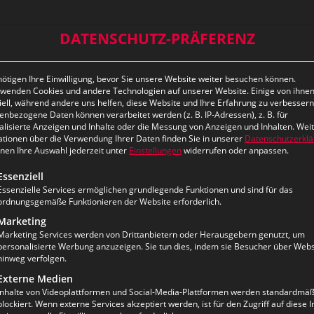
DATENSCHUTZ-PRÄFERENZ
e der ILS Augsburg
ötigen Ihre Einwilligung, bevor Sie unsere Website weiter besuchen können.
rwenden Cookies und andere Technologien auf unserer Website. Einige von ihnen
ell, während andere uns helfen, diese Website und Ihre Erfahrung zu verbessern
nbezogene Daten können verarbeitet werden (z. B. IP-Adressen), z. B. für
alisierte Anzeigen und Inhalte oder die Messung von Anzeigen und Inhalten.
Wei
ationen über die Verwendung Ihrer Daten finden Sie in unserer
Datenschutzerkl
nnen Ihre Auswahl jederzeit unter
Einstellungen
widerrufen oder anpassen.
lgt eine Liste der Service-Gruppen, für die eine Einwilligun
Essenziell
Essenzielle Services ermöglichen grundlegende Funktionen und sind für das
ordnungsgemäße Funktionieren der Website erforderlich.
Marketing
Marketing Services werden von Drittanbietern oder Herausgebern genutzt, um
personalisierte Werbung anzuzeigen. Sie tun dies, indem sie Besucher über Webs
hinweg verfolgen.
Externe Medien
Inhalte von Videoplattformen und Social-Media-Plattformen werden standardmäß
blockiert. Wenn externe Services akzeptiert werden, ist für den Zugriff auf diese I