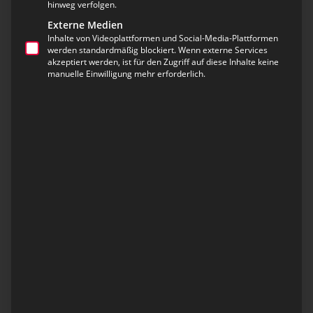
Einsatzplanung und Ressourcensteuerung auf
hinweg verfolgen.
ein neues Niveau zu heben.
Externe Medien
Inhalte von Videoplattformen und Social-Media-Plattformen
werden standardmäßig blockiert. Wenn externe Services
akzeptiert werden, ist für den Zugriff auf diese Inhalte keine
Textschablonen – Mehr Effizienz für Ihre
manuelle Einwilligung mehr erforderlich.
Leitstelle
In der Hektik des Einsatzgeschehens zählt jede
Sekunde. Mit den neuen Textschablonen im
Einsatzleitsystem
eOCS>CAD
erhalten Leitstellen ein
Werkzeug, das Informationen schneller, präziser
und standardisiert übermittelt – bei minimalem
Aufwand für die Disponent*innen.
Ihr Nutzen auf einen Blick:
Schnelle Kommunikation:
Einsatzrelevante
Daten automatisch oder manuell per E-Mail,