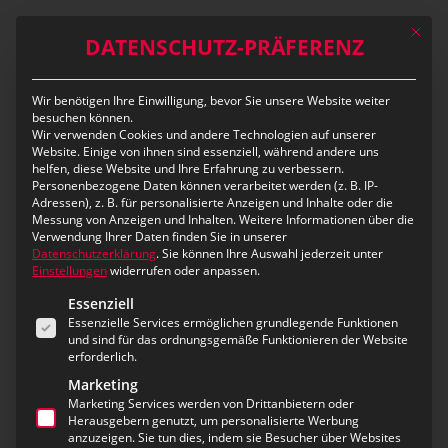
Skip
Mit die
to
DATENSCHUTZ-PRÄFERENZ
main
content
Wir benötigen Ihre Einwilligung, bevor Sie unsere Website weiter
Intelligente
besuchen können.
Wir verwenden Cookies und andere Technologien auf unserer
Einsatzunterstützung mit
Website. Einige von ihnen sind essenziell, während andere uns
helfen, diese Website und Ihre Erfahrung zu verbessern.
Textschablonen,
Personenbezogene Daten können verarbeitet werden (z. B. IP-
Adressen), z. B. für personalisierte Anzeigen und Inhalte oder die
Mannschaften & eRM
Messung von Anzeigen und Inhalten.
Weitere Informationen über die
Verwendung Ihrer Daten finden Sie in unserer
Datenschutzerklärung
.
Sie können Ihre Auswahl jederzeit unter
Einstellungen
widerrufen oder anpassen.
Es folgt eine Liste der Service-Gruppen, für die eine Ei
Effizienz, Flexibilität und Übersicht – zentrale
Essenziell
Essenzielle Services ermöglichen grundlegende Funktionen
Anforderungen moderner Leitstellen. Die
und sind für das ordnungsgemäße Funktionieren der Website
neuesten Erweiterungen in der
eurofunk
erforderlich.
Operation Center Suite (eOCS)
und dem
Marketing
eurofunk Ressourcen Management (eRM)
Marketing Services werden von Drittanbietern oder
Herausgebern genutzt, um personalisierte Werbung
bieten leistungsstarke Werkzeuge, um
anzuzeigen. Sie tun dies, indem sie Besucher über Websites