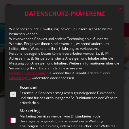
Skip
Mit die
to
DATENSCHUTZ-PRÄFERENZ
main
content
Wir benötigen Ihre Einwilligung, bevor Sie unsere Website weiter
DEMO
besuchen können.
Wir verwenden Cookies und andere Technologien auf unserer
Website. Einige von ihnen sind essenziell, während andere uns
helfen, diese Website und Ihre Erfahrung zu verbessern.
Personenbezogene Daten können verarbeitet werden (z. B. IP-
Adressen), z. B. für personalisierte Anzeigen und Inhalte oder die
Messung von Anzeigen und Inhalten.
Weitere Informationen über die
Verwendung Ihrer Daten finden Sie in unserer
Datenschutzerklärung
.
Sie können Ihre Auswahl jederzeit unter
Einstellungen
widerrufen oder anpassen.
Es folgt eine Liste der Service-Gruppen, für die eine Ei
Essenziell
Essenzielle Services ermöglichen grundlegende Funktionen
und sind für das ordnungsgemäße Funktionieren der Website
erforderlich.
Marketing
Video-Management
Marketing Services werden von Drittanbietern oder
Herausgebern genutzt, um personalisierte Werbung
anzuzeigen. Sie tun dies, indem sie Besucher über Websites