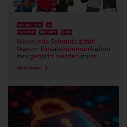
UNTERNEHMEN
360
SOLUTIONS
PRODUKTE
NEWS
Wenn jede Sekunde zählt:
Warum Einsatzkommunikation
neu gedacht werden muss
Mehr lesen