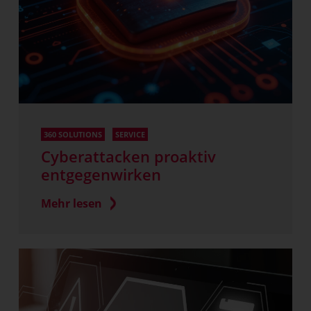
360 SOLUTIONS
SERVICE
Cyberattacken proaktiv
entgegenwirken
Mehr lesen