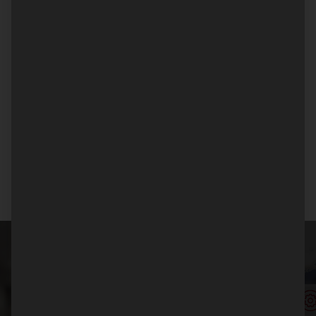
Skalierbare Systeme mit hoher
Integrationsfähigkeit
Unsere modular aufgebauten Mediensysteme
lassen sich problemlos erweitern und an zukünftige
Anforderungen anpassen. Dank offener
Schnittstellen können zahlreiche Videoquellen
integriert und flexibel verwaltet werden.
Den Überblick bewahren