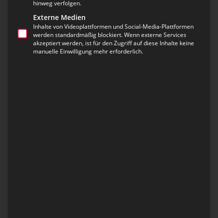
Für Leitstellen und Einsatzorganisationen ist es
hinweg verfolgen.
entscheidend, dass Videoinhalte aus
Externe Medien
Inhalte von Videoplattformen und Social-Media-Plattformen
verschiedensten Quellen nahtlos
werden standardmäßig blockiert. Wenn externe Services
zusammengeführt, gesteuert und visualisiert
akzeptiert werden, ist für den Zugriff auf diese Inhalte keine
werden können. Ob kleinere Leistellen oder
manuelle Einwilligung mehr erforderlich.
großflächiges Sicherheitszentrum, unterschiedliche
technische Voraussetzungen und hohe
Anforderungen an Zuverlässigkeit erfordern
individuelle Lösungen.
eurofunk entwickelt genau dafür maßgeschneiderte
Video-Management-Systeme, die auf
marktführenden Technologien basieren. Sie
ermöglichen die zentrale Steuerung und
hochwertige Darstellung aller relevanten
Videoinhalte – von Live-Streams über TV-Signale bis
hin zu Bildschirmabgriffen und
Softwareanwendungen.