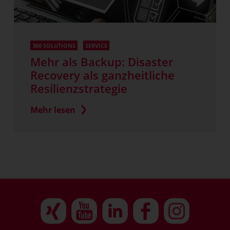
360 SOLUTIONS
SERVICE
Mehr als Backup: Disaster
Recovery als ganzheitliche
Resilienzstrategie
Mehr lesen