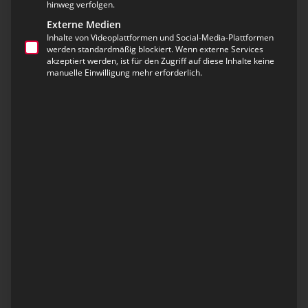
hinweg verfolgen.
Wenn ein Einsatz ansteht, wird die gesamte Wache
Externe Medien
akustisch alarmiert – unabhängig davon, welche
Inhalte von Videoplattformen und Social-Media-Plattformen
Kräfte tatsächlich benötigt werden. Das führt
werden standardmäßig blockiert. Wenn externe Services
gerade in der Nacht zu unnötiger Störung der
akzeptiert werden, ist für den Zugriff auf diese Inhalte keine
manuelle Einwilligung mehr erforderlich.
Ruhezeiten und beeinträchtigt die
Einsatzbereitschaft langfristig. Gleichzeitig steigt der
Anspruch an eine moderne, effiziente und
integrationsfähige Alarmierungslösung, die sich
flexibel an Tageszeiten, Einsatzarten und
organisatorische Veränderungen anpasst.