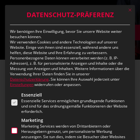
Skip
Mit die
to
DATENSCHUTZ-PRÄFERENZ
main
content
Wir benötigen Ihre Einwilligung, bevor Sie unsere Website weiter
DEMO
besuchen können.
Wir verwenden Cookies und andere Technologien auf unserer
Website. Einige von ihnen sind essenziell, während andere uns
helfen, diese Website und Ihre Erfahrung zu verbessern.
Personenbezogene Daten können verarbeitet werden (z. B. IP-
Adressen), z. B. für personalisierte Anzeigen und Inhalte oder die
Messung von Anzeigen und Inhalten.
Weitere Informationen über die
Verwendung Ihrer Daten finden Sie in unserer
eSA – eurofunk Station
Datenschutzerklärung
.
Sie können Ihre Auswahl jederzeit unter
Einstellungen
widerrufen oder anpassen.
Alert
Es folgt eine Liste der Service-Gruppen, für die eine Ei
Essenziell
Essenzielle Services ermöglichen grundlegende Funktionen
Intelligente Wachalarmierung
und sind für das ordnungsgemäße Funktionieren der Website
erforderlich.
mit eurofunk Station Alert (eSA)
Marketing
Marketing Services werden von Drittanbietern oder
In vielen Leitstellen und Feuerwachen ist die
Herausgebern genutzt, um personalisierte Werbung
Alarmierung nach wie vor „alles oder nichts“:
anzuzeigen. Sie tun dies, indem sie Besucher über Websites