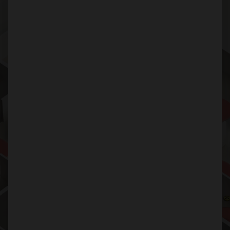
Flexible Szenarien für Tag und
Nacht
Gerade in den Nachtstunden ist eine differenzierte
Alarmierung entscheidend:
Mit eSA lassen sich Lautsprecherkreise raumgenau
und zeitspezifisch ansteuern – so werden nur die
tatsächlich betroffenen Einsatzkräfte geweckt. In
ruhigeren Zeiten wird das System automatisch auf
„Nachtmodus“ umgestellt, während tagsüber
erweiterte Lautsprecherzonen aktiviert werden
können.
Diese Funktionalität basiert auf frei
konfigurierbaren Wachalarm-Szenarien, die je nach
Uhrzeit und Alarmart automatisiert ausgelöst